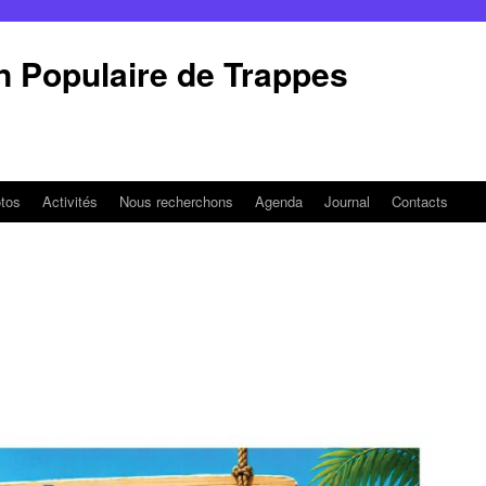
on Populaire de Trappes
otos
Activités
Nous recherchons
Agenda
Journal
Contacts