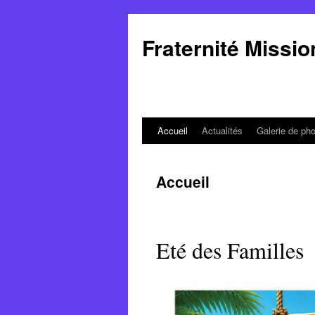
Aller
au
Fraternité Missi
contenu
Accueil
Actualités
Galerie de ph
Accueil
Eté des Familles