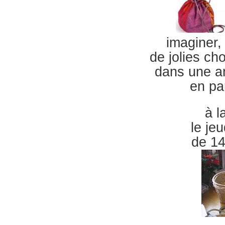
imaginer, 
de jolies ch
dans une a
en pa
à l
le je
de 1