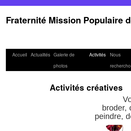
Aller
au
Fraternité Mission Populaire 
contenu
Accueil
Actualités
Galerie de
Activités
Nous
photos
rechercho
Activités créatives
Vo
broder, 
peindre, d