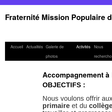
Aller
au
Fraternité Mission Populaire 
contenu
Accueil
Actualités
Galerie de
Activités
Nous
photos
rechercho
Accompagnement à l
OBJECTIFS :
Nous voulons offrir au
primaire
et du
collèg